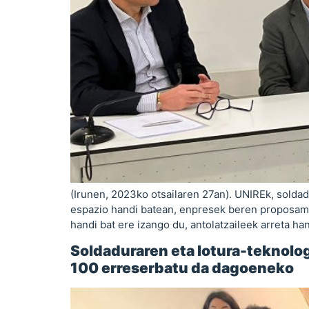
(Irunen, 2023ko otsailaren 27an). UNIREk, soldad
espazio handi batean, enpresek beren proposamen 
handi bat ere izango du, antolatzaileek arreta ha
Soldaduraren eta lotura-teknolog
100 erreserbatu da dagoeneko