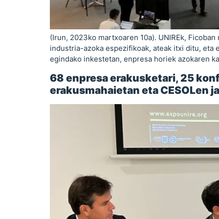
(Irun, 2023ko martxoaren 10a). UNIREk, Ficoban 
industria-azoka espezifikoak, ateak itxi ditu, et
egindako inkestetan, enpresa horiek azokaren kali
68 enpresa erakusketari, 25 konf
erakusmahaietan eta CESOLen jar