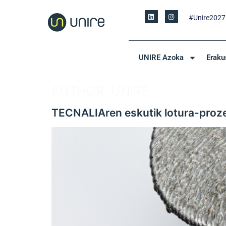
#Unire2027
UNIRE Azoka
Eraku
AUTHOR:
UNIRE
TECNALIAren eskutik lotura-proz