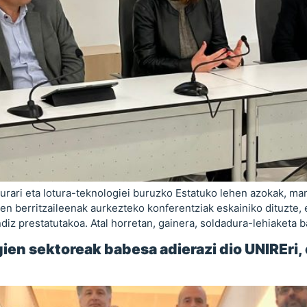
urari eta lotura-teknologiei buruzko Estatuko lehen azokak, mart
berritzaileenak aurkezteko konferentziak eskainiko dituzte, et
ndiz prestatutakoa. Atal horretan, gainera, soldadura-lehiaketa 
ien sektoreak babesa adierazi dio UNIREri