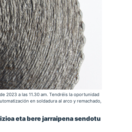
de 2023 a las 11.30 am. Tendréis la oportunidad
automatización en soldadura al arco y remachado,
dizioa eta bere jarraipena sendotu