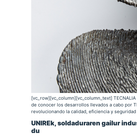
[vc_row][vc_column][vc_column_text] TECNALIA os 
de conocer los desarrollos llevados a cabo por T
revolucionando la calidad, eficiencia y seguridad
UNIREk, soldaduraren gailur indus
du