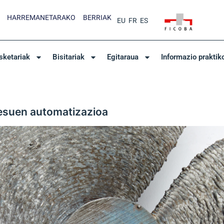
HARREMANETARAKO
BERRIAK
EU
FR
ES
sketariak
Bisitariak
Egitaraua
Informazio praktik
esuen automatizazioa