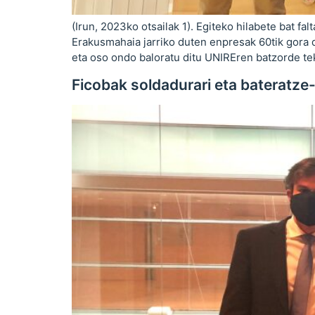
(Irun, 2023ko otsailak 1). Egiteko hilabete bat 
Erakusmahaia jarriko duten enpresak 60tik gora di
eta oso ondo baloratu ditu UNIREren batzorde tek
Ficobak soldadurari eta bateratz