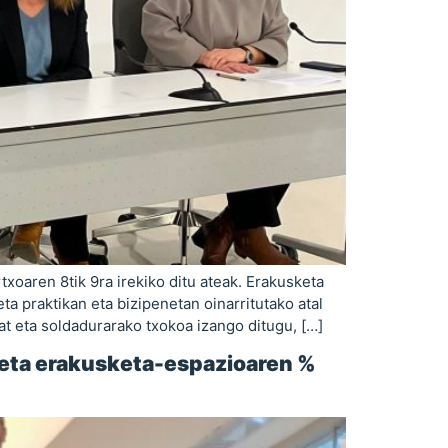
xoaren 8tik 9ra irekiko ditu ateak. Erakusketa
a praktikan eta bizipenetan oinarritutako atal
bat eta soldadurarako txokoa izango ditugu, […]
, eta erakusketa-espazioaren %