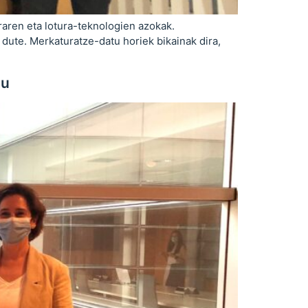
raren eta lotura-teknologien azokak.
 dute. Merkaturatze-datu horiek bikainak dira,
]
du