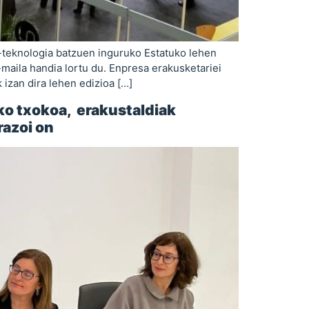
-teknologia batzuen inguruko Estatuko lehen
-maila handia lortu du. Enpresa erakusketariei
 izan dira lehen edizioa […]
ko txokoa, erakustaldiak
razoi on