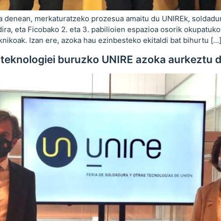
falta denean, merkaturatzeko prozesua amaitu du UNIREk, soldadu
ra, eta Ficobako 2. eta 3. pabilioien espazioa osorik okupatuko
nikoak. Izan ere, azoka hau ezinbesteko ekitaldi bat bihurtu […
e-teknologiei buruzko UNIRE azoka aurkeztu 