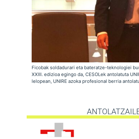
Ficobak soldadurari eta bateratze-teknologiei b
XXIII. edizioa egingo da, CESOLek antolatuta UN
lelopean, UNIRE azoka profesional berria antolat
ANTOLATZAIL