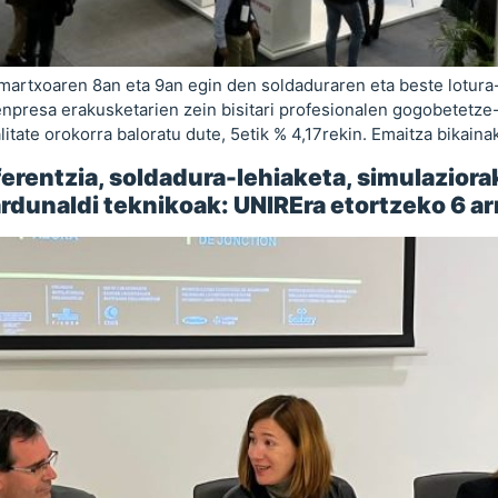
martxoaren 8an eta 9an egin den soldaduraren eta beste lotura
a enpresa erakusketarien zein bisitari profesionalen gogobetetze
tate orokorra baloratu dute, 5etik % 4,17rekin. Emaitza bikainak
erentzia, soldadura-lehiaketa, simulaziora
dunaldi teknikoak: UNIREra etortzeko 6 ar