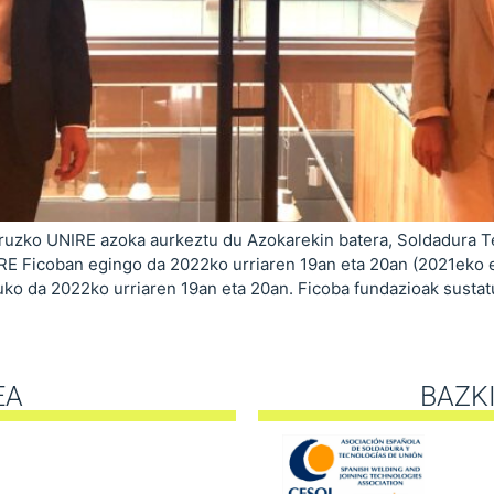
uruzko UNIRE azoka aurkeztu du Azokarekin batera, Soldadura 
IRE Ficoban egingo da 2022ko urriaren 19an eta 20an (2021eko 
uko da 2022ko urriaren 19an eta 20an. Ficoba fundazioak sustatu
EA
BAZK