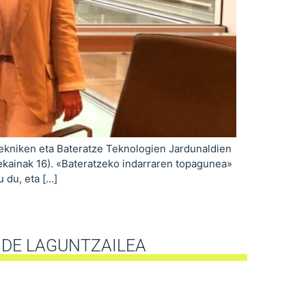
Tekniken eta Bateratze Teknologien Jardunaldien
ekainak 16). «Bateratzeko indarraren topagunea»
 du, eta […]
IDE LAGUNTZAILEA