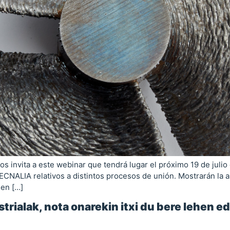
invita a este webinar que tendrá lugar el próximo 19 de julio 
ECNALIA relativos a distintos procesos de unión. Mostrarán la 
 en […]
trialak, nota onarekin itxi du bere lehen e