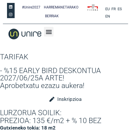
#Unire2027
HARREMANETARAKO
EU
FR
ES
BERRIAK
EN
TARIFAK
- %15 EARLY BIRD DESKONTUA
2027/06/25A ARTE!
Aprobetxatu ezazu aukera!
Inskripzioa
LURZORUA SOILIK:
PREZIOA: 135 €/m2 + % 10 BEZ
Gutxieneko tokia: 18 m2