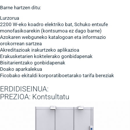
Barne hartzen ditu:
Lurzorua
2200 W-eko koadro elektriko bat, Schuko entxufe
monofasikoarekin (kontsumoa ez dago barne)
Azokaren webguneko katalogoan eta informazio
orokorrean sartzea
Akreditazioak irakurtzeko aplikazioa
Erakusketarien koktelerako gonbidapenak
Bisitarientzako gonbidapenak
Doako aparkalekua
Ficobako ekitaldi korporatiboetarako tarifa bereziak
ERDIDISEINUA:
PREZIOA: Kontsultatu