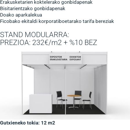
Erakusketarien koktelerako gonbidapenak
Bisitarientzako gonbidapenak
Doako aparkalekua
Ficobako ekitaldi korporatiboetarako tarifa bereziak
STAND MODULARRA:
PREZIOA: 232€/m2 + %10 BEZ
Gutxieneko tokia: 12 m2