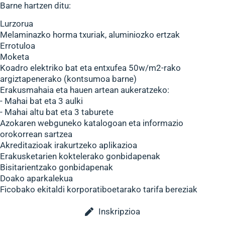
Barne hartzen ditu:
Lurzorua
Melaminazko horma txuriak, aluminiozko ertzak
Errotuloa
Moketa
Koadro elektriko bat eta entxufea 50w/m2-rako
argiztapenerako (kontsumoa barne)
Erakusmahaia eta hauen artean aukeratzeko:
- Mahai bat eta 3 aulki
- Mahai altu bat eta 3 taburete
Azokaren webguneko katalogoan eta informazio
orokorrean sartzea
Akreditazioak irakurtzeko aplikazioa
Erakusketarien koktelerako gonbidapenak
Bisitarientzako gonbidapenak
Doako aparkalekua
Ficobako ekitaldi korporatiboetarako tarifa bereziak
Inskripzioa