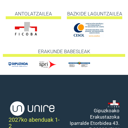
ANTOLATZAILEA
BAZKIDE LAGUNTZAILEA
ERAKUNDE BABESLEAK
Gipuzkoako
Erakustazoka
2027ko abenduak 1-
Iparralde Etorbidea 43.
2