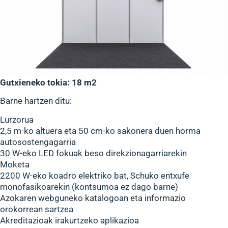
Gutxieneko tokia: 18 m2
Barne hartzen ditu:
Lurzorua
2,5 m-ko altuera eta 50 cm-ko sakonera duen horma
autosostengagarria
30 W-eko LED fokuak beso direkzionagarriarekin
Moketa
2200 W-eko koadro elektriko bat, Schuko entxufe
monofasikoarekin (kontsumoa ez dago barne)
Azokaren webguneko katalogoan eta informazio
orokorrean sartzea
Akreditazioak irakurtzeko aplikazioa