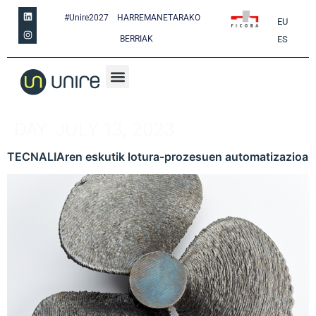
#Unire2027
HARREMANETARAKO
EU
BERRIAK
ES
DAY:
JULY 13, 2023
TECNALIAren eskutik lotura-prozesuen automatizazioa