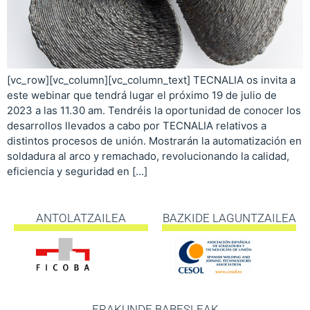
[vc_row][vc_column][vc_column_text] TECNALIA os invita a
este webinar que tendrá lugar el próximo 19 de julio de
2023 a las 11.30 am. Tendréis la oportunidad de conocer los
desarrollos llevados a cabo por TECNALIA relativos a
distintos procesos de unión. Mostrarán la automatización en
soldadura al arco y remachado, revolucionando la calidad,
eficiencia y seguridad en […]
ANTOLATZAILEA
BAZKIDE LAGUNTZAILEA
ERAKUNDE BABESLEAK