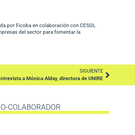
ada por
Ficoba
en colaboración con
CESOL
mpresas del sector para fomentar la
SIGUIENTE
ntrevista a Mónica Alday, directora de UNIRE
IO-COLABORADOR