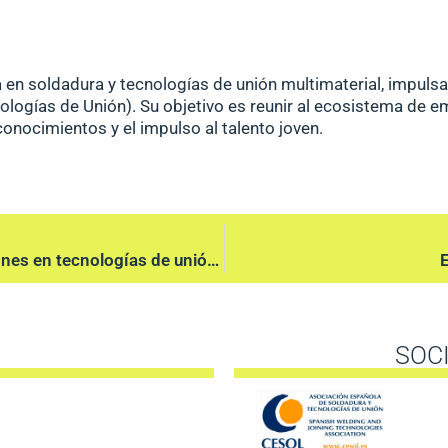
a en soldadura y
tecnologías de unión multimaterial
, impuls
logías de Unión). Su objetivo es reunir al ecosistema de e
onocimientos y el impulso al talento joven.
TECNALIA presenta sus desarrollos y soluciones en tecnologías de unión y soldadura en la Feria UNIRE 2025
E
SOC