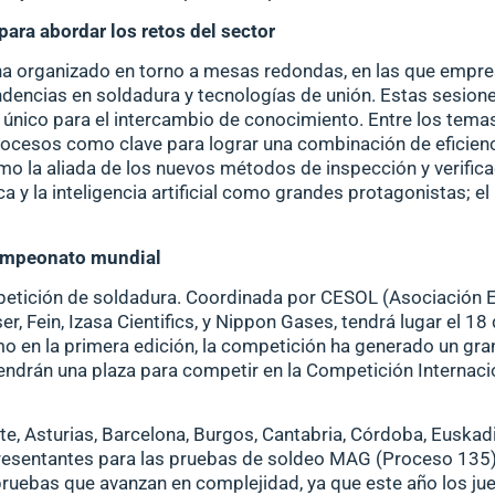
ara abordar los retos del sector
ha organizado en torno a mesas redondas, en las que empre
ndencias en soldadura y tecnologías de unión. Estas sesio
 único para el intercambio de conocimiento. Entre los tema
ocesos como clave para lograr una combinación de eficiencia
mo la aliada de los
nuevos métodos de inspección y verifica
ca y la inteligencia artificial como grandes protagonistas; el
campeonato mundial
petición de soldadura. Coordinada por
CESOL
(Asociación E
er, Fein, Izasa Cientifics, y Nippon Gases, tendrá lugar el 18
o en la primera edición, la competición ha generado un gra
endrán una plaza para competir en la
Competición Internaci
e, Asturias, Barcelona, Burgos, Cantabria, Córdoba, Euskadi
resentantes para las pruebas de soldeo MAG (Proceso 135)
ruebas que avanzan en complejidad, ya que este año los juec