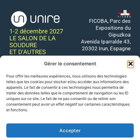
FICOBA, Parc des
Expositions du
1-2 décembre 2027
Gipuzkoa
LE SALON DE LA
Avenida Iparralde 43,
SOUDURE
20302 Irun, Espagne
ET D'AUTRES
TECHNOLOGIES DE
Gérer le consentement
JONCTION
CONTACT :
+34 943 66
Pour offrir les meilleures expériences, nous utilisons des technologies
77 88
telles que les cookies pour stocker et/ou accéder aux informations des
appareils. Le fait de consentir à ces technologies nous permettra de
EMAIL:
traiter des données telles que le comportement de navigation ou les ID
info@ficobaunire.org
uniques sur ce site. Le fait de ne pas consentir ou de retirer son
consentement peut avoir un effet négatif sur certaines caractéristiques
HORAIRES : Mercredi :
et fonctions.
9h30 – 18h00 / Jeudi :
9h30 – 17h00
Accepter
Politique de confidentialité