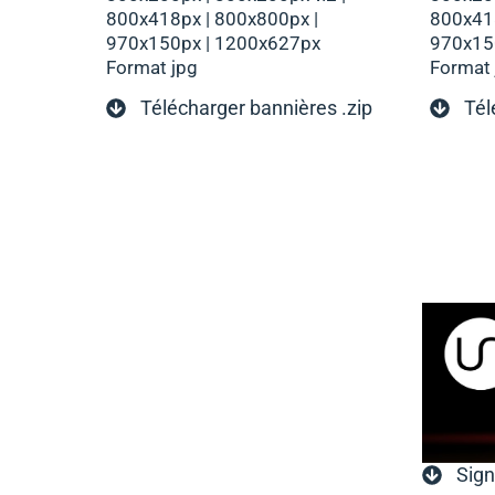
800x418px | 800x800px |
800x418
970x150px | 1200x627px
970x15
Format jpg
Format 
Télécharger bannières .zip
Tél
Sign