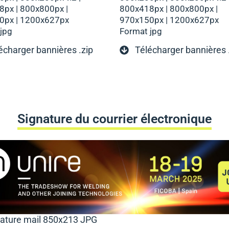
px | 800x800px |
800x418px | 800x800px |
0px | 1200x627px
970x150px | 1200x627px
jpg
Format jpg
écharger bannières .zip
Télécharger bannières 
Signature du courrier électronique
ature mail 850x213 JPG