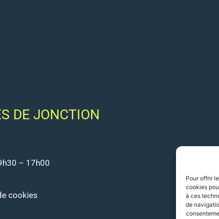
ES DE JONCTION
 9h30 – 17h00
Pour offrir 
cookies pour
 de cookies
à ces techn
de navigatio
consentement