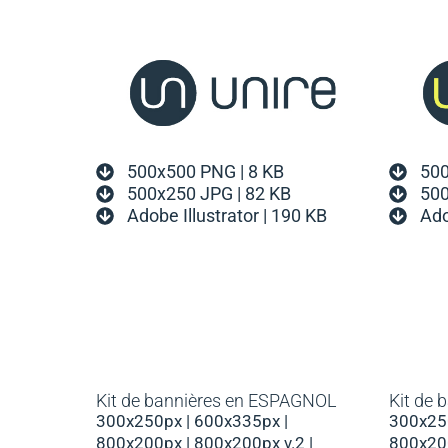
500x500 PNG | 8 KB
500
500x250 JPG | 82 KB
500
Adobe Illustrator | 190 KB
Ado
Kit de bannières en ESPAGNOL
Kit de
300x250px | 600x335px |
300x250
800x200px | 800x200px v.2 |
800x200